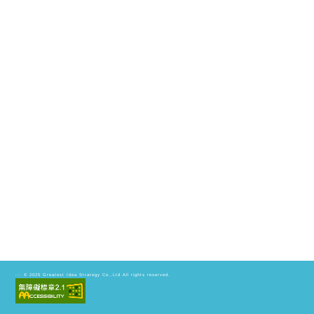
© 2025
Greatest Idea Strategy Co.,Ltd
All rights reserved.
:::