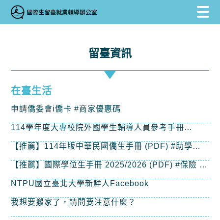
跳到主要內容區塊
跳到主要內容區塊
:::
留臺資訊
在臺生活
申請僑委會i僑卡 #商家優惠碼
114學年度大專校院外國學生輔導人員參考手冊
(PDF) #居留證 #健保 #工作許可 #實習
【推薦】114年版中華民國僑生手冊 (PDF) #助學金 #
實習 #工作 #急難救助
【推薦】國際學位生手冊 2025/2026 (PDF) #保險 #
宿舍 #居留證
NTPU國立臺北大學新鮮人Facebook
我想要搬家了，請問要注意什麼？