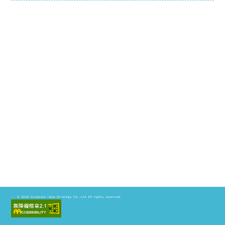
© 2025
Greatest Idea Strategy Co.,Ltd
All rights reserved.
:::