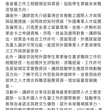
後留臺工作之相關規定與資源，協助學生掌握未來職
涯發展方向。
講座中，講師首先介紹臺灣近年推動之國際人才政策
與延攬措施，說明政府如何透過「外國專業人才延攬
及僱用法」打造更友善之留臺環境，並進一步解析就
業金卡之申請資格、流程、效益及適用對象。講師指
出，就業金卡結合工作許可、居留簽證、外僑居留證
及重入國許可等功能，能提供外國專業人才更具彈性
之工作與居留安排。
此外，講座亦說明外國學生畢業後在臺求職與工作的
相關途徑，包括僑外生評點制、求職居留、工作許可
及居留規定等實務資訊。講師提醒學生應提早規劃職
涯方向，了解不同工作型態與申請條件，並善用政府
提供之人才媒合與職涯服務資源，增加留臺發展機
會。
活動中，講師也分享目前臺灣產業對國際人才之需求
趨勢，以及外國人才在臺工作的實際案例，鼓勵學生
善用自身語言與跨文化優勢，提升未來職場競爭力。
現場同學亦踴躍提問，針對工作許可、ARC申請、畢