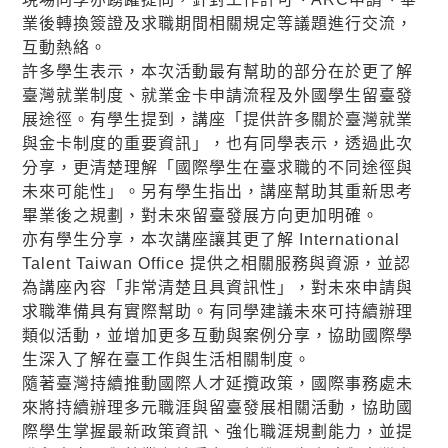
業後轉換簽證及求職期間相關規定等議題進行交流，
互動熱絡。
許多學生表示，本次活動最有幫助的部分在於更了解
臺灣就業制度、就業金卡申請流程及外國學生留臺發
展途徑。有學生提到，講座「提供許多關於臺灣就業
與金卡制度的重要資訊」，也有同學表示，透過此次
分享，更清楚理解「國際學生在臺求職的不同途徑與
未來可能性」。另有學生指出，講座幫助其重新思考
畢業後之規劃，對未來留臺發展方向更加明確。
亦有學生分享，本次講座讓其更了解 International
Talent Taiwan Office 提供之相關服務與資源，並認
為講座內容「非常清楚且具資訊性」，對未來申請與
求職準備具有實際幫助。有同學建議未來可持續辦理
類似活動，並增加更多互動與案例分享，協助國際學
生深入了解在臺工作與生活相關制度。
隨著臺灣持續推動國際人才延攬政策，國際事務處未
來將持續辦理多元職涯與留臺發展相關活動，協助國
際學生掌握最新政策資訊、強化職涯規劃能力，並提