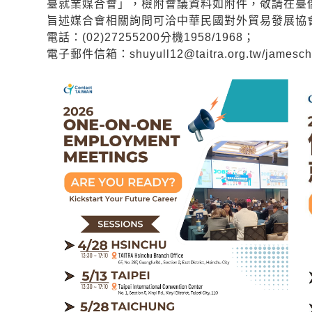
臺就業媒合會」，檢附會議資料如附件，敬請在臺
旨述媒合會相關詢問可洽中華民國對外貿易發展協
電話：(02)27255200分機1958/1968；
電子郵件信箱：shuyull12@taitra.org.tw/jameschen