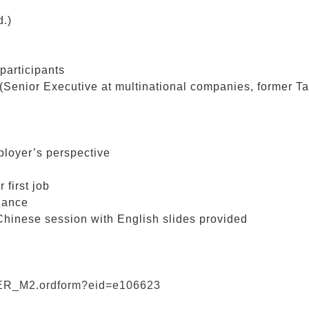
.)
rticipants
r Executive at multinational companies, former T
er’s perspective
s
irst job
dance
ession with English slides provided
RDER_M2.ordform?eid=e106623