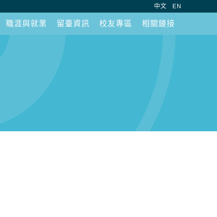
:::
中文
EN
職涯與就業
留臺資訊
校友專區
相關鏈接