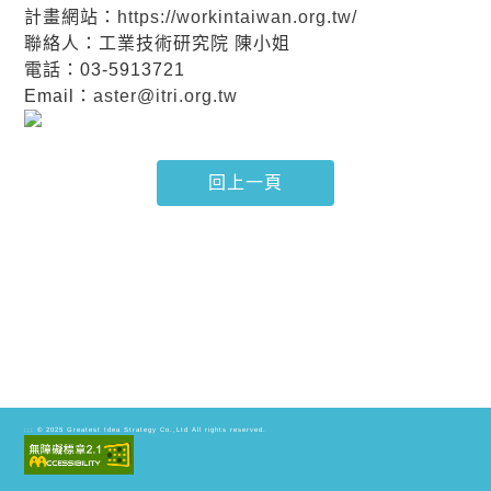
計畫網站：
https://workintaiwan.org.tw/
聯絡人：工業技術研究院 陳小姐
電話：03-5913721
Email：
aster@itri.org.tw
© 2025
Greatest Idea Strategy Co.,Ltd
All rights reserved.
:::