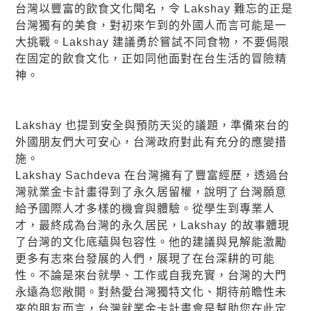
台灣以豐富的飲食文化聞名，令 Lakshay 難忘的正是
台灣獨有的美食，對初來乍到的外國人而言可能是一
大挑戰。Lakshay 建議勇於嘗試不同食物，不要侷限
在固定的飲食文化，正如同他面對在台生活的冒險精
神。
Lakshay 也提到安全與預防天災的議題，準備來台的
外國朋友們大可安心，台灣政府對此有充分的應變措
施。
Lakshay Sachdeva 在台灣擁有了豐富經歷，透過台
灣就業
金卡
計畫得到了永久居留權，說明了台灣願意
給予國際人才多樣的機會與體驗。從學生到專業人
才，最終成為台灣的永久居民，Lakshay 的故事體現
了台灣的文化底蘊與包容性。他的建議與見解能激勵
更多有志來台發展的人們，展現了在台深耕的可能
性。不論是來台就學、工作或自我充實，台灣的大門
永遠為您敞開。對熱愛台灣獨特文化、期待前瞻性未
來的朋友而言，台灣就業
金卡
計畫會是幫助您在此定