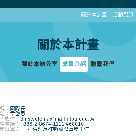
關於本計畫
活動資訊
關於本計畫
關於本辦公室
成員介紹
聯繫我們
稱：
國際長
名：
韋岱思
子郵件：
thijs.velema@mail.ntpu.edu.tw
絡電話：
+886-2-8674-1111 #68010
務職掌：
綜理及推動國際事務工作