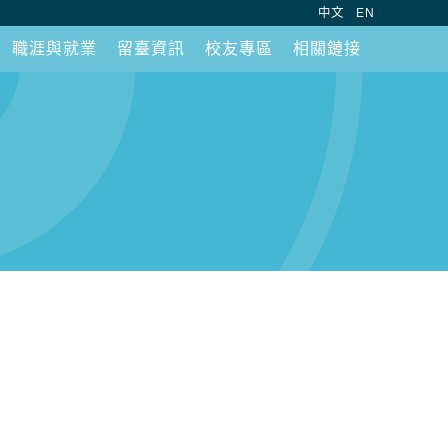
:::
中文
EN
職涯與就業
留臺資訊
校友專區
相關鏈接