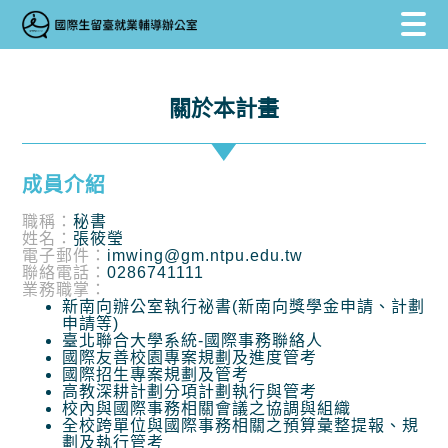
跳到主要內容區塊
跳到主要內容區塊
:::
關於本計畫
成員介紹
職稱：
秘書
姓名：
張筱瑩
電子郵件：
imwing@gm.ntpu.edu.tw
聯絡電話：
0286741111
業務職掌：
新南向辦公室執行祕書(新南向獎學金申請、計劃
申請等)
臺北聯合大學系統-國際事務聯絡人
國際友善校園專案規劃及進度管考
國際招生專案規劃及管考
高教深耕計劃分項計劃執行與管考
校內與國際事務相關會議之協調與組織
全校跨單位與國際事務相關之預算彙整提報、規
劃及執行管考