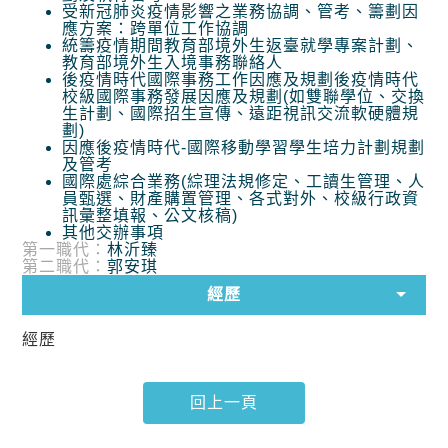
受新冠肺炎疫情影響之業務協調、管考、籌劃因
應方案：跨單位工作協調
統籌疫情期間教育部境外生返臺就學專案計劃、
教育部境外生入境事務聯絡人
後疫情時代國際事務工作因應及規劃後疫情時代
校級國際事務發展因應及規劃(如雙聯學位、交換
生計劃、國際招生宣傳、遠距視訊交流軟硬體規
劃)
因應後疫情時代-國際移動學習學生培力計劃規劃
及管考
國際處綜合業務(綜理法規修定、工讀生管理、人
員甄選、財產購置管理、各式對外、校級行政資
訊彙整填報、公文核稿)
其他交辦事項
第一職代：
林沂臻
第二職代：
郭安琪
經歷
經歷